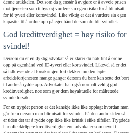
denne artikkelen. Det som da gjenstår å avgjøre er å avveie prisen
mot tjenesten som tilbys og vurdere sin egen risiko for å bli utsatt
for id tyveri eller kortsvindel. Like viktig er det å vurdere sin egen
kapasitet til å ordne opp på egenhånd dersom du blir svindlet.
God kredittverdighet = høy risiko for
svindel!
Dersom du er en dyktig advokat så er klarer du nok fint å ordne
opp på egenhånd ved ID-tyveri eller kortsvindel. Likevel så er det
så tidkrevende at forsikringen fort dekker inn den tapte
arbeidsfortjenesten mange ganger dersom du bare kan sette det bort
til andre å rydde opp. Advokater har også normalt veldig god
kredittverdighet, noe som gjør dem høyaktuelle for målrettede
svindelforsøk.
For en trygdet person er det kanskje ikke like opplagt hvordan man
går frem dersom man blir utsatt for svindel. På den andre siden så
er tiden det tar å rydde opp ikke like kritisk i slike tilfeller. Trygdede
har ofte dårligere kredittverdighet enn advokater som nevnt i