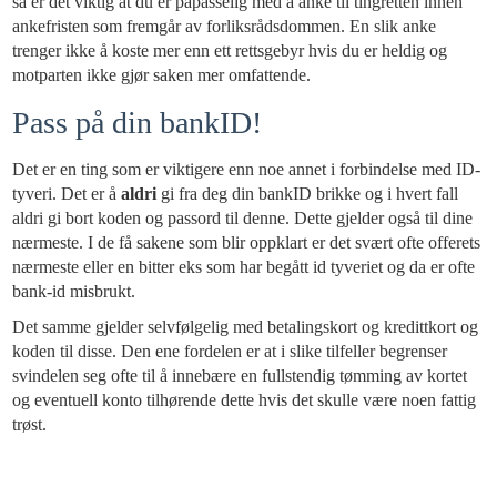
så er det viktig at du er påpasselig med å anke til tingretten innen
ankefristen som fremgår av forliksrådsdommen. En slik anke
trenger ikke å koste mer enn ett rettsgebyr hvis du er heldig og
motparten ikke gjør saken mer omfattende.
Pass på din bankID!
Det er en ting som er viktigere enn noe annet i forbindelse med ID-
tyveri. Det er å
aldri
gi fra deg din bankID brikke og i hvert fall
aldri gi bort koden og passord til denne. Dette gjelder også til dine
nærmeste. I de få sakene som blir oppklart er det svært ofte offerets
nærmeste eller en bitter eks som har begått id tyveriet og da er ofte
bank-id misbrukt.
Det samme gjelder selvfølgelig med betalingskort og kredittkort og
koden til disse. Den ene fordelen er at i slike tilfeller begrenser
svindelen seg ofte til å innebære en fullstendig tømming av kortet
og eventuell konto tilhørende dette hvis det skulle være noen fattig
trøst.