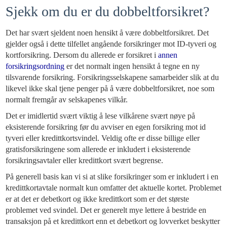
Sjekk om du er du dobbeltforsikret?
Det har svært sjeldent noen hensikt å være dobbeltforsikret. Det
gjelder også i dette tilfellet angående forsikringer mot ID-tyveri og
kortforsikring. Dersom du allerede er forsikret i
annen
forsikringsordning
er det normalt ingen hensikt å tegne en ny
tilsvarende forsikring. Forsikringsselskapene samarbeider slik at du
likevel ikke skal tjene penger på å være dobbeltforsikret, noe som
normalt fremgår av selskapenes vilkår.
Det er imidlertid svært viktig å lese vilkårene svært nøye på
eksisterende forsikring før du avviser en egen forsikring mot id
tyveri eller kredittkortsvindel. Veldig ofte er disse billige eller
gratisforsikringene som allerede er inkludert i eksisterende
forsikringsavtaler eller kredittkort svært begrense.
På generell basis kan vi si at slike forsikringer som er inkludert i en
kredittkortavtale normalt kun omfatter det aktuelle kortet. Problemet
er at det er debetkort og ikke kredittkort som er det største
problemet ved svindel. Det er generelt mye lettere å bestride en
transaksjon på et kredittkort enn et debetkort og lovverket beskytter