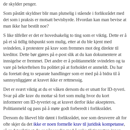
de skylder penger.
Som påstått skyldner blir man plutselig i stående i forliksrådet med
det som i praksis er motsatt bevisbyrde. Hvordan kan man bevise at
man ikke har bestilt noe?
S like tilfeller er det er hovedsakelig to ting som er viktig. Dette er å
på et så tidlig tidspunkt som mulig, etter at du ble kjent med
svindelen, å protestere på krav som fremmes mot deg direkte til
kreditor. Dette bør gjøres på e-post slik at du kan dokumentere at
innsigelse er fremmet. Det andre er å politianmelde svindelen og ta
vare på bekreftelsen fra politiet på at forholdet er anmeldt. Du har
da foretatt deg to separate handlinger som er med på å bidra til å
sannsynliggjøre at kravet ikke er rettmessig.
Det er svært viktig at du er våken dersom du er utsatt for ID-tyveri.
Svar på alle krav du mottar så fort som mulig hvor du kort
informerer om ID-tyveriet og at kravet derfor ikke aksepteres.
Politianmeld og pass på å møte godt forberedt i forliksrådet.
Dersom du likevel blir dømt i forliksrådet, noe som dessverre alt for
ofte skjer da det
ikke er noen formelle krav til juridisk kompetanse
,