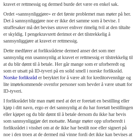
kravet er rettmessig og dermed burde det være en enkel sak.
Ordet «sannsynliggjøre» er det første problemet man møter på her.
Det å sannsynliggjøre noe er ikke det samme som å bevise. I
straffesaker må det bevises utover enhver rimelig tvil at den tiltalte
er skyldig. I pengekravsrett derimot er det tilstrekkelig å
sannsynliggjøre at kravet er rettmessig.
Dette medfører at forliksrådene dermed anser det som mer
sannsynlig enn usannsynlig at kravet er rettmessig er tilstrekkelig til
at du blir dømt til å betale. Her går mange som er uforberedt og
som er utsatt på ID-tyveri på en solid smell i norske forliksråd.
Norske forliksråd
er beryktet for å være alt for kreditorvennlige og
lite imøtekommende ovenfor personer som hevder å være utsatt for
ID-tyveri.
I forliksrådet blir man møtt med at det er foretatt en bestilling eller
kjøp i ditt navn, ergo er det sannsynlig at du har foretatt bestillingen
eller kjøpet og du blir dømt til å betale dersom du ikke har bevis
som sannsynliggjør det motsatte. Mange møter opp uforberedt i
forliksrådet i visshet om at de ikke har bestilt noe eller signert på
noe i den troen at de dermed må vinne fordi det ikke kan bevises at