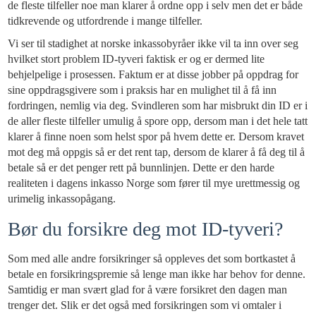
de fleste tilfeller noe man klarer å ordne opp i selv men det er både
tidkrevende og utfordrende i mange tilfeller.
Vi ser til stadighet at norske inkassobyråer ikke vil ta inn over seg
hvilket stort problem ID-tyveri faktisk er og er dermed lite
behjelpelige i prosessen. Faktum er at disse jobber på oppdrag for
sine oppdragsgivere som i praksis har en mulighet til å få inn
fordringen, nemlig via deg. Svindleren som har misbrukt din ID er i
de aller fleste tilfeller umulig å spore opp, dersom man i det hele tatt
klarer å finne noen som helst spor på hvem dette er. Dersom kravet
mot deg må oppgis så er det rent tap, dersom de klarer å få deg til å
betale så er det penger rett på bunnlinjen. Dette er den harde
realiteten i dagens inkasso Norge som fører til mye urettmessig og
urimelig inkassopågang.
Bør du forsikre deg mot ID-tyveri?
Som med alle andre forsikringer så oppleves det som bortkastet å
betale en forsikringspremie så lenge man ikke har behov for denne.
Samtidig er man svært glad for å være forsikret den dagen man
trenger det. Slik er det også med forsikringen som vi omtaler i