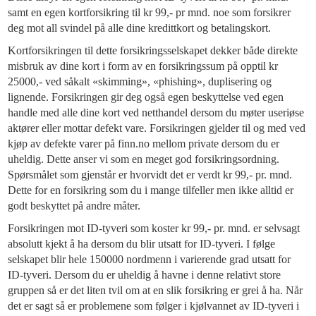
samt en egen kortforsikring til kr 99,- pr mnd. noe som forsikrer
deg mot all svindel på alle dine kredittkort og betalingskort.
Kortforsikringen til dette forsikringsselskapet dekker både direkte
misbruk av dine kort i form av en forsikringssum på opptil kr
25000,- ved såkalt «skimming», «phishing», duplisering og
lignende. Forsikringen gir deg også egen beskyttelse ved egen
handle med alle dine kort ved netthandel dersom du møter useriøse
aktører eller mottar defekt vare. Forsikringen gjelder til og med ved
kjøp av defekte varer på finn.no mellom private dersom du er
uheldig. Dette anser vi som en meget god forsikringsordning.
Spørsmålet som gjenstår er hvorvidt det er verdt kr 99,- pr. mnd.
Dette for en forsikring som du i mange tilfeller men ikke alltid er
godt beskyttet på andre måter.
Forsikringen mot ID-tyveri som koster kr 99,- pr. mnd. er selvsagt
absolutt kjekt å ha dersom du blir utsatt for ID-tyveri. I følge
selskapet blir hele 150000 nordmenn i varierende grad utsatt for
ID-tyveri. Dersom du er uheldig å havne i denne relativt store
gruppen så er det liten tvil om at en slik forsikring er grei å ha. Når
det er sagt så er problemene som følger i kjølvannet av ID-tyveri i