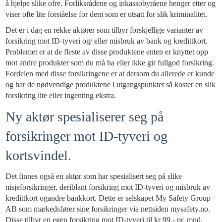
å hjelpe slike ofre. Forliksrådene og inkassobyråene henger etter og
viser ofte lite forståelse for dem som er utsatt for slik kriminalitet.
Det er i dag en rekke aktører som tilbyr forskjellige varianter av
forsikring mot ID-tyveri og/ eller misbruk av bank og kredittkort.
Problemet er at de fleste av disse produktene enten er knyttet opp
mot andre produkter som du må ha eller ikke gir fullgod forsikring.
Fordelen med disse forsikringene er at dersom du allerede er kunde
og har de nødvendige produktene i utgangspunktet så koster en slik
forsikring lite eller ingenting ekstra.
Ny aktør spesialiserer seg på
forsikringer mot ID-tyveri og
kortsvindel.
Det finnes også en aktør som har spesialisert seg på slike
nisjeforsikringer, deriblant forsikring mot ID-tyveri og misbruk av
kredittkort ogandre bankkort. Dette er selskapet My Safety Group
AB som markedsfører sine forsikringer via nettsiden mysafety.no.
Disse tilbyr en egen forsikring mot ID-tyveri til kr 99,- pr. mnd.