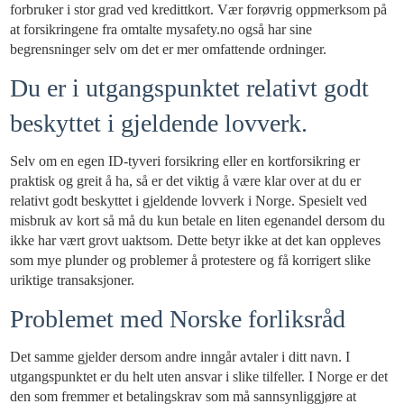
forbruker i stor grad ved kredittkort. Vær forøvrig oppmerksom på
at forsikringene fra omtalte mysafety.no også har sine
begrensninger selv om det er mer omfattende ordninger.
Du er i utgangspunktet relativt godt
beskyttet i gjeldende lovverk.
Selv om en egen ID-tyveri forsikring eller en kortforsikring er
praktisk og greit å ha, så er det viktig å være klar over at du er
relativt godt beskyttet i gjeldende lovverk i Norge. Spesielt ved
misbruk av kort så må du kun betale en liten egenandel dersom du
ikke har vært grovt uaktsom. Dette betyr ikke at det kan oppleves
som mye plunder og problemer å protestere og få korrigert slike
uriktige transaksjoner.
Problemet med Norske forliksråd
Det samme gjelder dersom andre inngår avtaler i ditt navn. I
utgangspunktet er du helt uten ansvar i slike tilfeller. I Norge er det
den som fremmer et betalingskrav som må sannsynliggjøre at