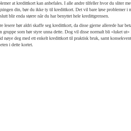
lemer at kredittkort kan anbefales. I alle andre tilfeller hvor du sliter me
gningen din, bør du ikke ty til kredittkort. Det vil bare løse problemer 
slutt blir enda større når du har benyttet hele kredittgrensen.
 lesere bør aldri skaffe seg kredittkort, da disse gjerne allerede har b
n gruppe som bør styre unna dette. Dog vil disse normalt bli «luket ut» 
ltid nøye deg med ett enkelt kredittkort til praktisk bruk, samt konsekve
eten i dette kortet.