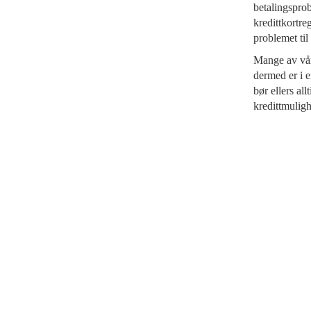
betalingsprob
kredittkortre
problemet til 
Mange av våre
dermed er i e
bør ellers al
kredittmuligh