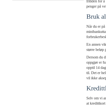
fritiden for å
penger på vei
Bruk all
Når du er på 
minibankuttak
forbrukerbesk
En annen vikt
større beløp 
Dersom du da 
oppgjør er fu
opptil 14 dag
til. Det er he
vil ikke akse
Kreditt
Selv om vi an
at kredittkor