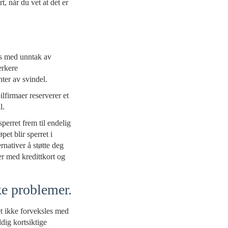
rt, når du vet at det er
ens med unntak av
erkere
nter av svindel.
ilfirmaer reserverer et
l.
perret frem til endelig
et blir sperret i
rnativer å støtte deg
ler med kredittkort og
ke problemer.
et ikke forveksles med
dig kortsiktige