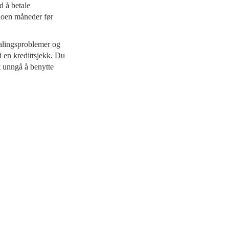
d å betale
i noen måneder før
etalingsproblemer og
i en kredittsjekk. Du
nt unngå å benytte