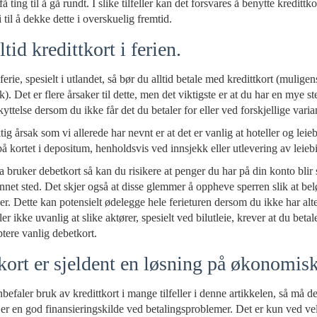
 få ting til å gå rundt. I slike tilfeller kan det forsvares å benytte kredittko
 til å dekke dette i overskuelig fremtid.
tid kredittkort i ferien.
ferie, spesielt i utlandet, så bør du alltid betale med kredittkort (mulig
). Det er flere årsaker til dette, men det viktigste er at du har en mye st
yttelse dersom du ikke får det du betaler for eller ved forskjellige varia
ig årsak som vi allerede har nevnt er at det er vanlig at hoteller og leieb
på kortet i depositum, henholdsvis ved innsjekk eller utlevering av leiebi
bruker debetkort så kan du risikere at penger du har på din konto blir s
nnet sted. Det skjer også at disse glemmer å oppheve sperren slik at beløp
er. Dette kan potensielt ødelegge hele ferieturen dersom du ikke har alte
ller ikke uvanlig at slike aktører, spesielt ved bilutleie, krever at du beta
ptere vanlig debetkort.
kort er sjeldent en løsning på økonomis
befaler bruk av kredittkort i mange tilfeller i denne artikkelen, så må d
t er en god finansieringskilde ved betalingsproblemer. Det er kun ved vel