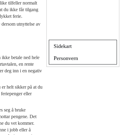
like tilfeller normalt
t du ikke får tilgang
ykket ferie.
ke dersom utnyttelse av
Sidekart
å ikke betale ned hele
Personvern
rtavtalen, en rente
rer deg inn i en negativ
er helt sikker på at du
feriepenger eller
es seg å bruke
mottar pengene. Det
ene du vet kommer.
ne i jobb eller å