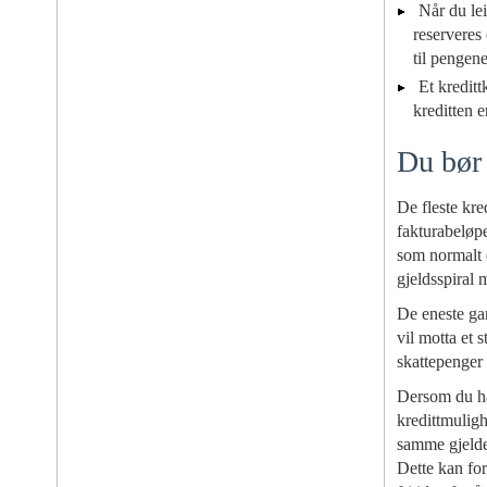
Når du leie
reserveres 
til pengen
Et kreditt
kreditten e
Du bør a
De fleste kre
fakturabeløpe
som normalt e
gjeldsspiral 
De eneste gan
vil motta et 
skattepenger 
Dersom du har
kredittmulig
samme gjelde
Dette kan for