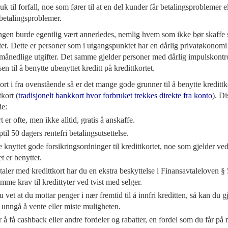
k til forfall, noe som fører til at en del kunder får betalingsproblemer el
betalingsproblemer.
ngen burde egentlig vært annerledes, nemlig hvem som ikke bør skaffe s
t. Dette er personer som i utgangspunktet har en dårlig privatøkonomi 
 månedlige utgifter. Det samme gjelder personer med dårlig impulskontro
sen til å benytte ubenyttet kreditt på kredittkortet.
ort i fra ovenstående så er det mange gode grunner til å benytte kredittk
kort (
tradisjonelt bankkort hvor forbruket trekkes direkte fra konto
). D
de:
t er ofte, men ikke alltid, gratis å anskaffe.
til 50 dagers rentefri betalingsutsettelse.
e knyttet gode forsikringsordninger til kredittkortet, noe som gjelder ve
et er benyttet.
aler med kredittkort har du en ekstra beskyttelse i Finansavtaleloven §
fremme krav til kredittyter ved tvist med selger.
vet at du mottar penger i nær fremtid til å innfri kreditten, så kan du 
unngå å vente eller miste muligheten.
å få cashback eller andre fordeler og rabatter, en fordel som du får på 