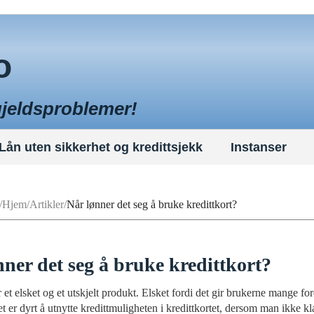
o
gjeldsproblemer!
Lån uten sikkerhet og kredittsjekk
Instanser
Hjem
Artikler
Når lønner det seg å bruke kredittkort?
nner det seg å bruke kredittkort?
r et elsket og et utskjelt produkt. Elsket fordi det gir brukerne mange ford
et er dyrt å utnytte kredittmuligheten i kredittkortet, dersom man ikke kla