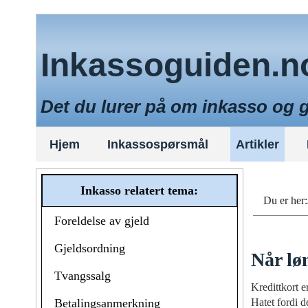
Inkassoguiden.n
Det du lurer på om inkasso og 
Hjem
Inkassospørsmål
Artikler
Inkasso relatert tema:
Du er her:
Foreldelse av gjeld
Gjeldsordning
Når lø
Tvangssalg
Kredittkort e
Betalingsanmerkning
Hatet fordi d