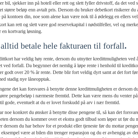
r bil, sjekker inn på hotell eller rett og slett fyller drivstoff, da det ved s
et større beløp enn avtalt pris. Dersom du bruker debetkort risikerer du a
e på kontoen din, noe som alene kan være nok til å ødelegg en ellers vell
kort kan rett og slett være god reservekapital i nødstilfeller, vel og mer
r en kortvarig løsning.
lltid betale hele fakturaen til forfall
.
dittkort har veldig høy rente, dersom du utnytter kredittmuligheten ved 
t ved forfall. Da begynner det nemlig å løpe rente i henhold til kreditko
r godt over 20 % år rente. Dette blir fort veldig dyrt samt at det fort fø
med stadig nye låneopptak.
gene det kan forsvares å benytte denne kredittmuligheten er dersom du 
større pengebeløp i nærmeste fremtid. Dette kan være mens du venter på 
til gode, eventuelt at du er lovet forskudd på arv i nær fremtid.
 noe konkret du ønsker å benytte disse pengene til, så kan det forsvar
heten dersom du kommer over et ekstra godt tilbud som løper ut før du 
r dersom du har behov for et produkt eller tjeneste før du mottar peng
 eksempel være at bilen din trenger reparasjon og du er avhengig av den