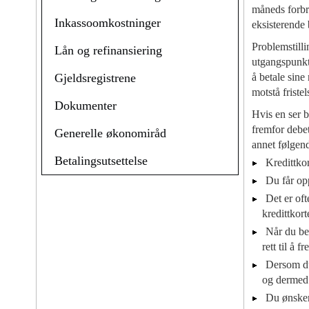
måneds forbru
Inkassoomkostninger
eksisterende 
Problemstilli
Lån og refinansiering
utgangspunkte
Gjeldsregistrene
å betale sine
motstå fristel
Dokumenter
Hvis en ser b
fremfor debet
Generelle økonomiråd
annet følgen
Betalingsutsettelse
Kredittkor
Du får opp
Det er oft
kredittkort
Når du bet
rett til å 
Dersom du 
og dermed 
Du ønsker 