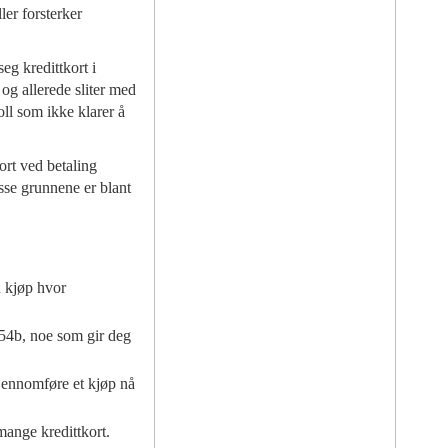
ler forsterker
eg kredittkort i
og allerede sliter med
ll som ikke klarer å
ort ved betaling
isse grunnene er blant
d kjøp hvor
 54b, noe som gir deg
gjennomføre et kjøp nå
mange kredittkort.