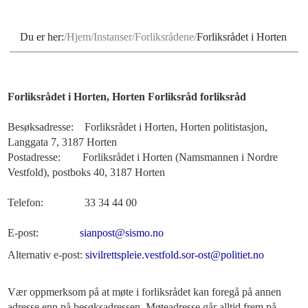
Du er her:
Hjem
Instanser
Forliksrådene
Forliksrådet i Horten
Forliksrådet i Horten, Horten Forliksråd forliksråd
Besøksadresse: Forliksrådet i Horten, Horten politistasjon,
Langgata 7, 3187 Horten
Postadresse: Forliksrådet i Horten (Namsmannen i Nordre
Vestfold), postboks 40, 3187 Horten
Telefon: 33 34 44 00
E-post:
sianpost@sismo.no
Alternativ e-post:
sivilrettspleie.vestfold.sor-ost@politiet.no
Vær oppmerksom på at møte i forliksrådet kan foregå på annen
adresse enn på besøksadressen. Møteadresse går alltid frem på