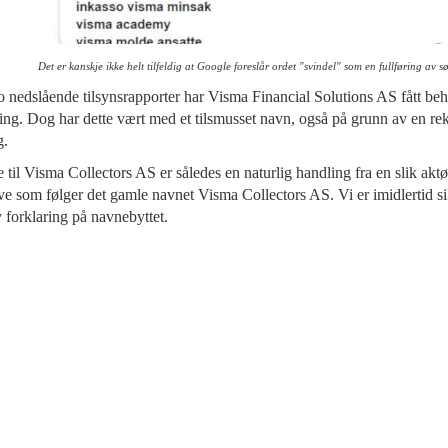
Det er kanskje ikke helt tilfeldig at Google foreslår ordet "svindel" som en fullføring av s
 to nedslående tilsynsrapporter har Visma Financial Solutions AS fått beh
ing. Dog har dette vært med et tilsmusset navn, også på grunn av en re
ag.
 til Visma Collectors AS er således en naturlig handling fra en slik aktør
ive som følger det gamle navnet Visma Collectors AS. Vi er imidlertid si
 forklaring på navnebyttet.