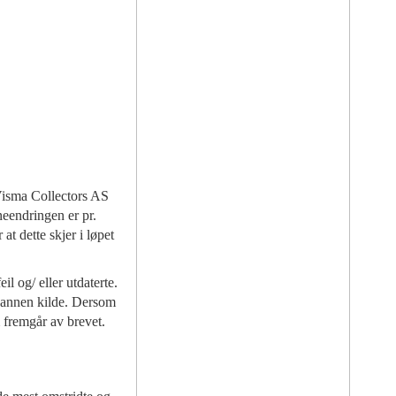
Visma Collectors AS
eendringen er pr.
t dette skjer i løpet
l og/ eller utdaterte.
d annen kilde. Dersom
m fremgår av brevet.