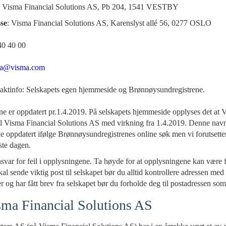
: Visma Financial Solutions AS, Pb 204, 1541 VESTBY
se
: Visma Financial Solutions AS, Karenslyst allé 56, 0277 OSLO
40 40 00
ma@visma.com
ntaktinfo: Selskapets egen hjemmeside og Brønnøysundregistrene.
e er oppdatert pr.1.4.2019. På selskapets hjemmeside opplyses det at 
til Visma Financial Solutions AS med virkning fra 1.4.2019. Denne navn
e oppdatert ifølge Brønnøysundregistrenes online søk men vi forutsetter a
te dagen.
nsvar for feil i opplysningene. Ta høyde for at opplysningene kan være fei
l sende viktig post til selskapet bør du alltid kontrollere adressen me
r og har fått brev fra selskapet bør du forholde deg til postadressen so
ma Financial Solutions AS