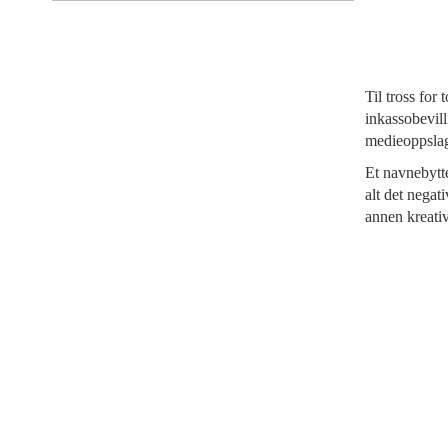
Til tross for
inkassobevill
medieoppsl
Et navnebytte
alt det negat
annen kreativ