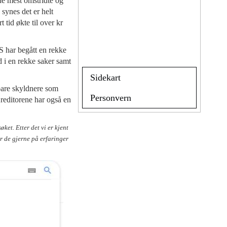
de mest omstridte og
ynes det er helt
t tid økte til over kr
AS har begått en rekke
d i en rekke saker samt
Sidekart
bare skyldnere som
Personvern
reditorene har også en
ket. Etter det vi er kjent
er de gjerne på erfaringer