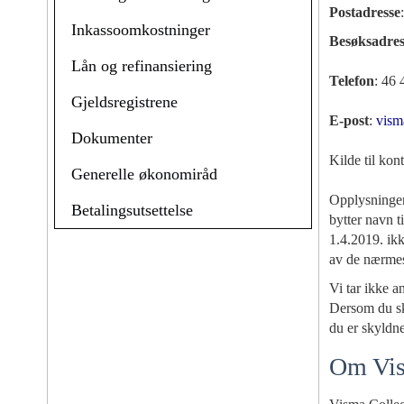
Postadresse
Inkassoomkostninger
Besøksadres
Lån og refinansiering
Telefon
: 46 
Gjeldsregistrene
E-post
:
vis
Dokumenter
Kilde til ko
Generelle økonomiråd
Opplysningen
Betalingsutsettelse
bytter navn 
1.4.2019. ikk
av de nærmes
Vi tar ikke a
Dersom du ska
du er skyldne
Om Vis