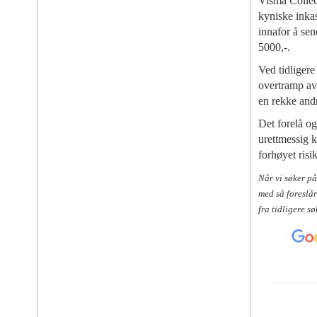
Visma Collec
kyniske inka
innafor å send
5000,-.
Ved tidligere
overtramp av 
en rekke and
Det forelå o
urettmessig 
forhøyet risi
Når vi søker på
med så foreslår
fra tidligere s