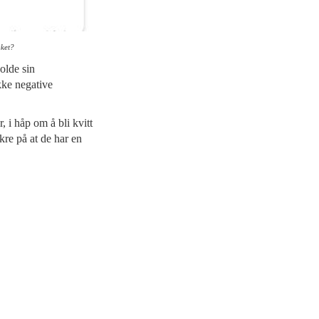
øket?
olde sin
kke negative
, i håp om å bli kvitt
kre på at de har en