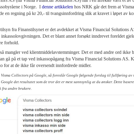
tors AS (nå Visma Financial Solutions AS) har i en årrekke vært et av 
ssobyråene i Norge. I
denne artikkelen
hos NRK går det frem at Visma s
e en regning på kr 20,- til tvangsinnfordring slik at kravet i løpet av kor
 tilsyn fra Finanstilsynet er det avdekket at Visma Financial Solutions 
inkassolovgivningen. Det er blant annet forsøkt inndrevet foreldet gjel
re forhold.
gså mangler ved klientmiddelavstemminger. Det er med andre ord ikke 
kan gå på et tap ved inkassopågang fra Visma Financial Solutions AS. K
ko for at de ikke får oversendt innfordrede midler.
 Visma Collectors på Google, så foreslår Google følgende forslag til fullføring av sø
 Google det resultatet som de tror det er mest sannsynlig at du ønsker. Dette baser
øk fra andre brukere.