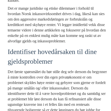
kunder.
Det er mange juridiske og etiske dilemmaer i forhold til
hvordan Norsk inkassovirksomhet drives i dag, likeså kan sies
om den aggressive markedsføringen av forbrukslån og
kredittkort med skyhøye renter. Vi legger imidlertid vekk disse
temaene videre i denne artikkelen og fokuserer på hvordan den
enkelte på en enklest mulig måte kan komme seg raskt ut av
alvorlige gjelds og inkassoproblemer.
Identifiser hovedårsaken til dine
gjeldsproblemer
Det første spørsmålet du bør stille deg selv dersom du begynner
å miste kontrollen over din egen privatøkonomi er om
problemet skyldes høye renter og gebyrer som gjerne er fordelt
på mange smålån og/ eller inkassosaker. Dersom du
identifiserer dette til å være hovedproblemet og du samtidig ser
at problemet blir løst dersom du kan få refinansiert alle disse
ugunstige kravene inn i et felles lån med en rentesats
tilsvarende boligrente så er dette løsningen du bør jobbe for