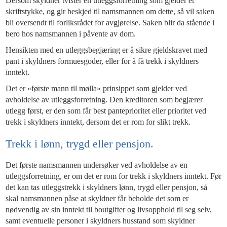
Dersom skyldner tvister en utleggsforretning som gjelder et
skriftstykke, og gir beskjed til namsmannen om dette, så vil saken
bli oversendt til forliksrådet for avgjørelse. Saken blir da stående i
bero hos namsmannen i påvente av dom.
Hensikten med en utleggsbegjæring er å sikre gjeldskravet med
pant i skyldners formuesgoder, eller for å få trekk i skyldners
inntekt.
Det er «første mann til mølla» prinsippet som gjelder ved
avholdelse av utleggsforretning. Den kreditoren som begjærer
utlegg først, er den som får best panteprioritet eller prioritet ved
trekk i skyldners inntekt, dersom det er rom for slikt trekk.
Trekk i lønn, trygd eller pensjon.
Det første namsmannen undersøker ved avholdelse av en
utleggsforretning, er om det er rom for trekk i skyldners inntekt. Før
det kan tas utleggstrekk i skyldners lønn, trygd eller pensjon, så
skal namsmannen påse at skyldner får beholde det som er
nødvendig av sin inntekt til boutgifter og livsopphold til seg selv,
samt eventuelle personer i skyldners husstand som skyldner