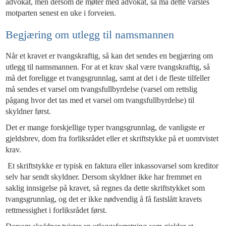
advokat, men dersom de møter med advokat, så må dette varsles
motparten senest en uke i forveien.
Begjæring om utlegg til namsmannen
Når et kravet er tvangskraftig, så kan det sendes en begjæring om
utlegg til namsmannen. For at et krav skal være tvangskraftig, så
må det foreligge et tvangsgrunnlag, samt at det i de fleste tilfeller
må sendes et varsel om tvangsfullbyrdelse (varsel om rettslig
pågang hvor det tas med et varsel om tvangsfullbyrdelse) til
skyldner først.
Det er mange forskjellige typer tvangsgrunnlag, de vanligste er
gjeldsbrev, dom fra forliksrådet eller et skriftstykke på et uomtvistet
krav.
Et skriftstykke er typisk en faktura eller inkassovarsel som kreditor
selv har sendt skyldner. Dersom skyldner ikke har fremmet en
saklig innsigelse på kravet, så regnes da dette skriftstykket som
tvangsgrunnlag, og det er ikke nødvendig å få fastslått kravets
rettmessighet i forliksrådet først.