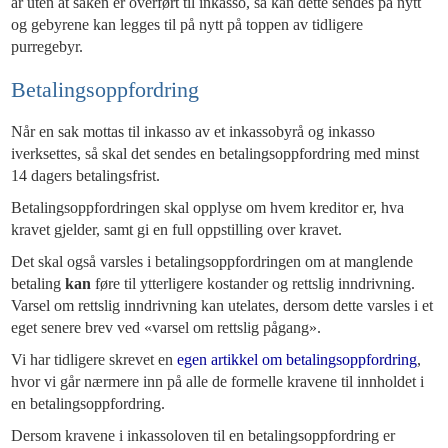
år uten at saken er overført til inkasso, så kan dette sendes på nytt
og gebyrene kan legges til på nytt på toppen av tidligere
purregebyr.
Betalingsoppfordring
Når en sak mottas til inkasso av et inkassobyrå og inkasso
iverksettes, så skal det sendes en betalingsoppfordring med minst
14 dagers betalingsfrist.
Betalingsoppfordringen skal opplyse om hvem kreditor er, hva
kravet gjelder, samt gi en full oppstilling over kravet.
Det skal også varsles i betalingsoppfordringen om at manglende
betaling
kan
føre til ytterligere kostander og rettslig inndrivning.
Varsel om rettslig inndrivning kan utelates, dersom dette varsles i et
eget senere brev ved «varsel om rettslig pågang».
Vi har tidligere skrevet en
egen artikkel om betalingsoppfordring
,
hvor vi går nærmere inn på alle de formelle kravene til innholdet i
en betalingsoppfordring.
Dersom kravene i inkassoloven til en betalingsoppfordring er