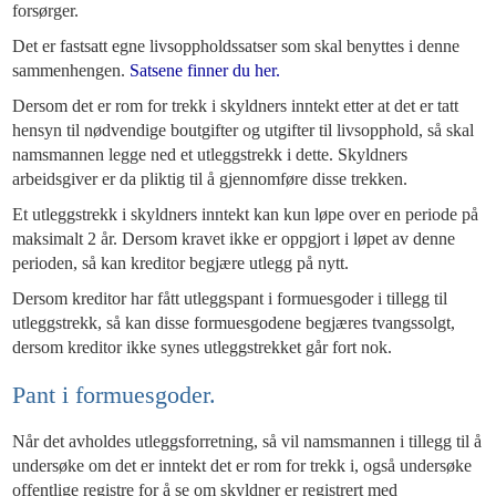
forsørger.
Det er fastsatt egne livsoppholdssatser som skal benyttes i denne
sammenhengen.
Satsene finner du her.
Dersom det er rom for trekk i skyldners inntekt etter at det er tatt
hensyn til nødvendige boutgifter og utgifter til livsopphold, så skal
namsmannen legge ned et utleggstrekk i dette. Skyldners
arbeidsgiver er da pliktig til å gjennomføre disse trekken.
Et utleggstrekk i skyldners inntekt kan kun løpe over en periode på
maksimalt 2 år. Dersom kravet ikke er oppgjort i løpet av denne
perioden, så kan kreditor begjære utlegg på nytt.
Dersom kreditor har fått utleggspant i formuesgoder i tillegg til
utleggstrekk, så kan disse formuesgodene begjæres tvangssolgt,
dersom kreditor ikke synes utleggstrekket går fort nok.
Pant i formuesgoder.
Når det avholdes utleggsforretning, så vil namsmannen i tillegg til å
undersøke om det er inntekt det er rom for trekk i, også undersøke
offentlige registre for å se om skyldner er registrert med