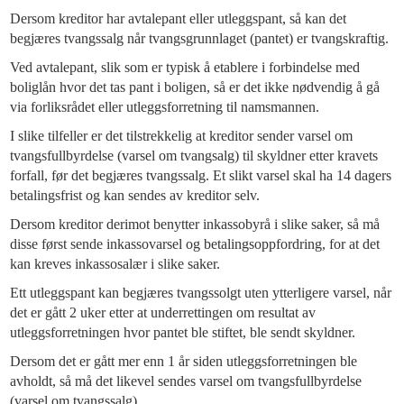
Dersom kreditor har avtalepant eller utleggspant, så kan det
begjæres tvangssalg når tvangsgrunnlaget (pantet) er tvangskraftig.
Ved avtalepant, slik som er typisk å etablere i forbindelse med
boliglån hvor det tas pant i boligen, så er det ikke nødvendig å gå
via forliksrådet eller utleggsforretning til namsmannen.
I slike tilfeller er det tilstrekkelig at kreditor sender varsel om
tvangsfullbyrdelse (varsel om tvangsalg) til skyldner etter kravets
forfall, før det begjæres tvangssalg. Et slikt varsel skal ha 14 dagers
betalingsfrist og kan sendes av kreditor selv.
Dersom kreditor derimot benytter inkassobyrå i slike saker, så må
disse først sende inkassovarsel og betalingsoppfordring, for at det
kan kreves inkassosalær i slike saker.
Ett utleggspant kan begjæres tvangssolgt uten ytterligere varsel, når
det er gått 2 uker etter at underrettingen om resultat av
utleggsforretningen hvor pantet ble stiftet, ble sendt skyldner.
Dersom det er gått mer enn 1 år siden utleggsforretningen ble
avholdt, så må det likevel sendes varsel om tvangsfullbyrdelse
(varsel om tvangssalg).