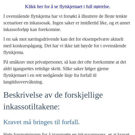
Klikk her for å se flytskjemaet i full størrelse.
I ovenstående flytskjema har vi forsøkt å illustrere de fleste tenkte
scenarioer en inkassosak. Ingen saker er imidlertid like, og et annet
inkassoforløp kan forekomme.
I en sak mot næringsdrivende kan det for eksempelvære aktuelt
med konkurspågang. Det har vi ikke tatt høyde for i ovenstående
flytskjema.
På småkrav mot privatpersoner, så kan det ofte forekomme at det
aldri igangsettes rettslige skritt. Slike saker følger gjerne
flytskjemaet i en rett nedgående linje fra forfall til
langtidsovervåkning.
Beskrivelse av de forskjellige
inkassotiltakene:
Kravet må bringes til forfall.
Hele forutsetningen for å igangsette en inkassoprosess, er at kravet