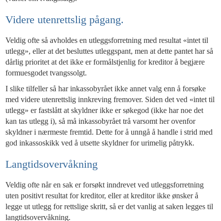
Videre utenrettslig pågang.
Veldig ofte så avholdes en utleggsforretning med resultat «intet til
utlegg», eller at det besluttes utleggspant, men at dette pantet har så
dårlig prioritet at det ikke er formålstjenlig for kreditor å begjære
formuesgodet tvangssolgt.
I slike tilfeller så har inkassobyrået ikke annet valg enn å forsøke
med videre utenrettslig innkreving fremover. Siden det ved «intet til
utlegg» er fastslått at skyldner ikke er søkegod (ikke har noe det
kan tas utlegg i), så må inkassobyrået trå varsomt her ovenfor
skyldner i nærmeste fremtid. Dette for å unngå å handle i strid med
god inkassoskikk ved å utsette skyldner for urimelig påtrykk.
Langtidsovervåkning
Veldig ofte når en sak er forsøkt inndrevet ved utleggsforretning
uten positivt resultat for kreditor, eller at kreditor ikke ønsker å
legge ut utlegg for rettslige skritt, så er det vanlig at saken legges til
langtidsovervåkning.