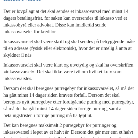
Det er lovpålagt at det skal sendes et inkassovarsel med minst 14
dagers betalingsfrist, før saken kan oversendes til inkasso ved et
inkassobyrå eller advokat. Disse kan imidlertid sende
inkassovarselet for kreditor.
Inkassovarselet skal være skrift og skal sendes på betryggende måte
til en adresse (fysisk eller elektronisk), hvor det er rimelig å anta at
skyldner il nås.
Inkassovarselet skal være klart og utvetydig og skal ha overskriften
«inkassovarsel». Det skal ikke være tvil om hvilket krav som
inkassovarsles.
Dersom det skal beregnes purregebyr for inkassovarselet, så må det
ha gått minst 14 dager siden kravets forfall. Dersom det skal
beregnes nytt purregebyr etter forutgående purring med purregebyr,
så må det ha gått minst 14 dager siden forrige purring, samt at
betalingsfristen i forrige purring må ha løpt ut.
Det kan beregnes maksimalt 2 purregebyr for purringer og
inkassovarsel i løpet av et halvt år. Dersom det går mer enn et halvt