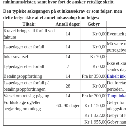
minimumsfrister, samt hvor fort de ønsker rettslige skritt.
Den typiske saksgangen på et inkassokrav er som følger, men
dette betyr ikke at et annet inkassoløp kan følges:
Tiltak:
Antall dager
Gebyr
Kravet bringes til forfall ved
14
Kr 0,00
Eventuelt ge
faktura
Må være min
Løpedager etter forfall
14
Kr 0,00
purregebyr.
Inkassovarsel
14
Kr 70,00
Ikke et krav
Løpedager etter forfall
7
Kr 0,00
sendes dagen
Betalingsoppfordring
14
Fra kr 350,00
Enkelt inkas
Løpedager etter forfall på
Det foretas 
28
Kr 0,00
betalingsoppfordringen.
perioden.
Varsel om rettslig pågang
14
Fra kr 700,00
Tungt inkas
Forliksklage og/eller
Gebyr for sk
60- 90 dager
Kr 1 150,00
begjæring om utlegg
utleggsforre
Kr 1 322,00
Gebyr til fo
Kr 1 955,00
Gebyr nams