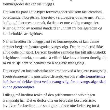
formuesgoder det kan tas utlegg i.
Det kan tas pant i alle typer formuesgoder slik som fast eiendom,
borettsandel i borettslag, kjøretøy, verdipapirer og mye mer. Pant i
bolig og bil er mest normalt, da dette er noe veldig mange eier.
Klær og innbo av normal standard er unntatt fra beslagsretten og
kan beholdes av skyldner.
Når en kreditor får utleggspant i et formuesgode, så kan denne
deretter begjære formuesgodet tvangssolgt. Det er imidlertid ikke
alltid dette blir gjort. Dersom kreditor samtidig har fått utleggstrekk
i skyldners inntekt, som antas å ville dekke kravet innen rimelig tid,
så vil de sjeldent se behovet for å begjære tvangssalg.
Det er også en kostnadsrisiko for kreditor ved å begjære tvangssalg.
Forutsetningene i tvangsfullbyrdelsesloven om at
alle foranstående
heftelser må dekkes først ved et tvangssalg, for at tvangssalget skal
kunne gjennomføres
.
I tillegg må kreditor tenke på den prishemmende virkningen
tvangssalg har. Det er derfor ofte en betydelig kostnadsrisiko
involvert for kreditor, noe som gjør at disse ofte kvier seg for å