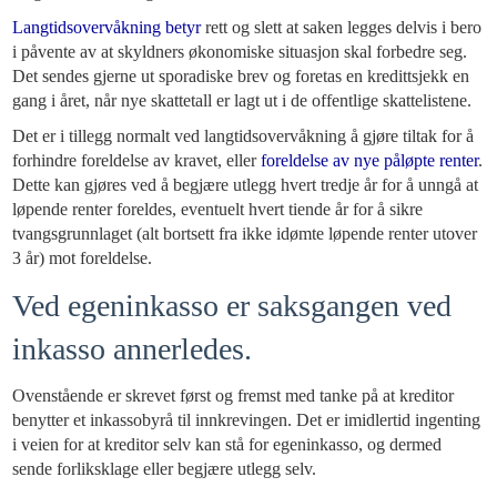
Langtidsovervåkning betyr
rett og slett at saken legges delvis i bero
i påvente av at skyldners økonomiske situasjon skal forbedre seg.
Det sendes gjerne ut sporadiske brev og foretas en kredittsjekk en
gang i året, når nye skattetall er lagt ut i de offentlige skattelistene.
Det er i tillegg normalt ved langtidsovervåkning å gjøre tiltak for å
forhindre foreldelse av kravet, eller
foreldelse av nye påløpte renter
.
Dette kan gjøres ved å begjære utlegg hvert tredje år for å unngå at
løpende renter foreldes, eventuelt hvert tiende år for å sikre
tvangsgrunnlaget (alt bortsett fra ikke idømte løpende renter utover
3 år) mot foreldelse.
Ved egeninkasso er saksgangen ved
inkasso annerledes.
Ovenstående er skrevet først og fremst med tanke på at kreditor
benytter et inkassobyrå til innkrevingen. Det er imidlertid ingenting
i veien for at kreditor selv kan stå for egeninkasso, og dermed
sende forliksklage eller begjære utlegg selv.