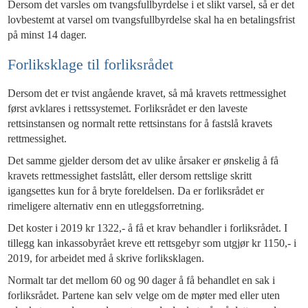
Dersom det varsles om tvangsfullbyrdelse i et slikt varsel, så er det
lovbestemt at varsel om tvangsfullbyrdelse skal ha en betalingsfrist
på minst 14 dager.
Forliksklage til forliksrådet
Dersom det er tvist angående kravet, så må kravets rettmessighet
først avklares i rettssystemet. Forliksrådet er den laveste
rettsinstansen og normalt rette rettsinstans for å fastslå kravets
rettmessighet.
Det samme gjelder dersom det av ulike årsaker er ønskelig å få
kravets rettmessighet fastslått, eller dersom rettslige skritt
igangsettes kun for å bryte foreldelsen. Da er forliksrådet er
rimeligere alternativ enn en utleggsforretning.
Det koster i 2019 kr 1322,- å få et krav behandler i forliksrådet. I
tillegg kan inkassobyrået kreve ett rettsgebyr som utgjør kr 1150,- i
2019, for arbeidet med å skrive forliksklagen.
Normalt tar det mellom 60 og 90 dager å få behandlet en sak i
forliksrådet. Partene kan selv velge om de møter med eller uten