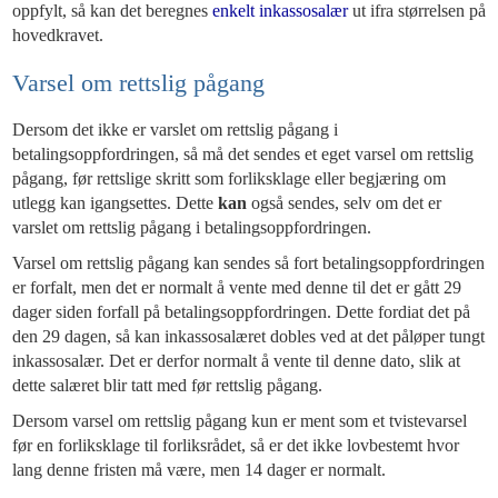
oppfylt, så kan det beregnes
enkelt inkassosalær
ut ifra størrelsen på
hovedkravet.
Varsel om rettslig pågang
Dersom det ikke er varslet om rettslig pågang i
betalingsoppfordringen, så må det sendes et eget varsel om rettslig
pågang, før rettslige skritt som forliksklage eller begjæring om
utlegg kan igangsettes. Dette
kan
også sendes, selv om det er
varslet om rettslig pågang i betalingsoppfordringen.
Varsel om rettslig pågang kan sendes så fort betalingsoppfordringen
er forfalt, men det er normalt å vente med denne til det er gått 29
dager siden forfall på betalingsoppfordringen. Dette fordiat det på
den 29 dagen, så kan inkassosalæret dobles ved at det påløper tungt
inkassosalær. Det er derfor normalt å vente til denne dato, slik at
dette salæret blir tatt med før rettslig pågang.
Dersom varsel om rettslig pågang kun er ment som et tvistevarsel
før en forliksklage til forliksrådet, så er det ikke lovbestemt hvor
lang denne fristen må være, men 14 dager er normalt.